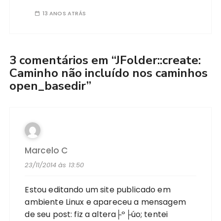
13 ANOS ATRÁS
3 comentários em “
JFolder::create:
Caminho não incluído nos caminhos
open_basedir
”
Marcelo C
23/11/2014 às 13:50
Estou editando um site publicado em
ambiente Linux e apareceu a mensagem
de seu post: fiz a altera├º├úo; tentei