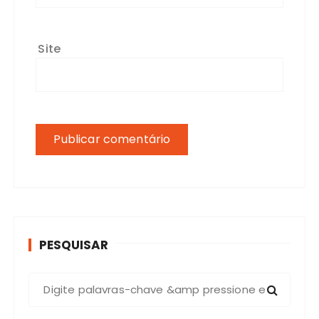
Site
PESQUISAR
P
r
o