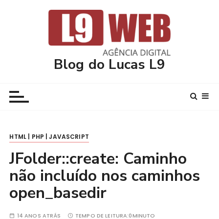
I
r
p
a
r
Blog do Lucas L9
a
c
o
n
t
e
HTML | PHP | JAVASCRIPT
ú
d
JFolder::create: Caminho
o
não incluído nos caminhos
open_basedir
14 ANOS ATRÁS
TEMPO DE LEITURA:
0MINUTO