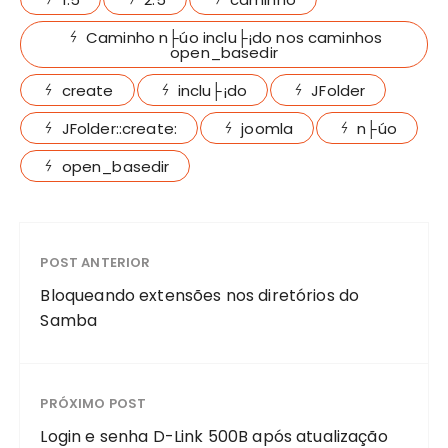
Caminho n├úo inclu├¡do nos caminhos
open_basedir
create
inclu├¡do
JFolder
JFolder::create:
joomla
n├úo
open_basedir
POST ANTERIOR
Bloqueando extensões nos diretórios do
Samba
PRÓXIMO POST
Login e senha D-Link 500B após atualização