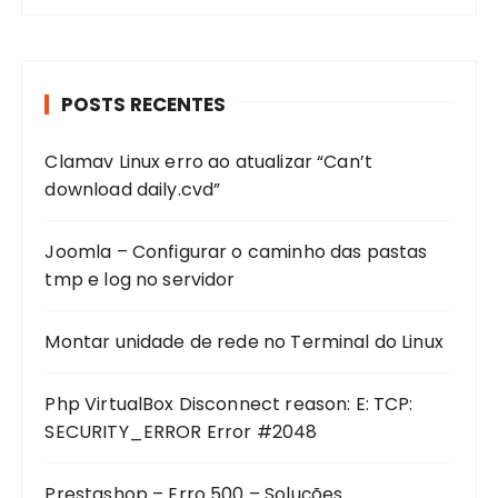
c
u
r
POSTS RECENTES
a
r
Clamav Linux erro ao atualizar “Can’t
p
download daily.cvd”
o
r
:
Joomla – Configurar o caminho das pastas
tmp e log no servidor
Montar unidade de rede no Terminal do Linux
Php VirtualBox Disconnect reason: E: TCP:
SECURITY_ERROR Error #2048
Prestashop – Erro 500 – Soluções