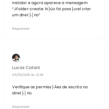
instalar e agora aparece a mensagem
“JFolder::create: N├úo foi poss├¡vel criar
um diret├│rio”
Responder
Lucas Catani
05/05/2015 às 12:36
Verifique as permiss├Áes de escrita no
diret├│rio.
Responder