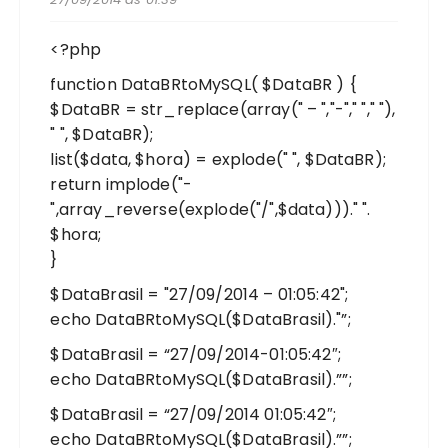
<?php
function DataBRtoMySQL( $DataBR ) {
$DataBR = str_replace(array(" – ","-"," "," "),
" ", $DataBR);
list($data, $hora) = explode(" ", $DataBR);
return implode("-
",array_reverse(explode("/",$data)))." ".
$hora;
}
$DataBrasil = "27/09/2014 – 01:05:42";
echo DataBRtoMySQL($DataBrasil)."”;
$DataBrasil = “27/09/2014-01:05:42″;
echo DataBRtoMySQL($DataBrasil).””;
$DataBrasil = “27/09/2014 01:05:42″;
echo DataBRtoMySQL($DataBrasil).””;