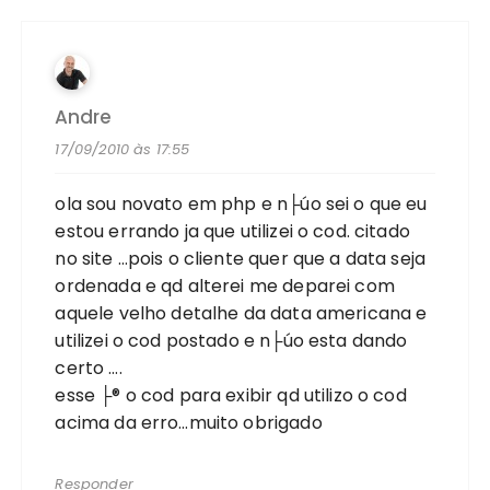
Andre
17/09/2010 às 17:55
ola sou novato em php e n├úo sei o que eu
estou errando ja que utilizei o cod. citado
no site …pois o cliente quer que a data seja
ordenada e qd alterei me deparei com
aquele velho detalhe da data americana e
utilizei o cod postado e n├úo esta dando
certo ….
esse ├® o cod para exibir qd utilizo o cod
acima da erro…muito obrigado
Responder