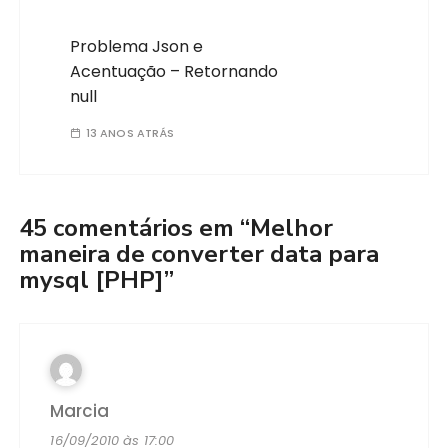
Problema Json e
Acentuação – Retornando
null
13 ANOS ATRÁS
45 comentários em “
Melhor
maneira de converter data para
mysql [PHP]
”
Marcia
16/09/2010 às 17:00