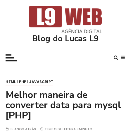
I
r
p
a
r
Blog do Lucas L9
a
c
o
n
t
e
HTML | PHP | JAVASCRIPT
ú
d
Melhor maneira de
o
converter data para mysql
[PHP]
16 ANOS ATRÁS
TEMPO DE LEITURA:
0MINUTO