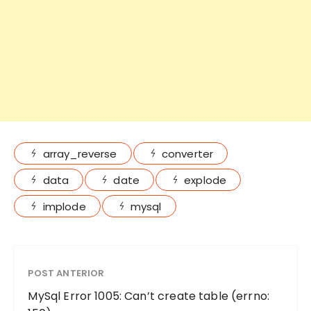
array_reverse
converter
data
date
explode
implode
mysql
POST ANTERIOR
MySql Error 1005: Can’t create table (errno: