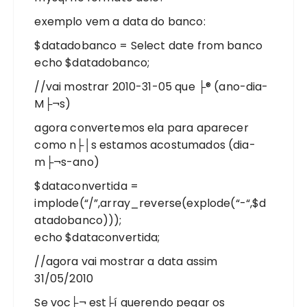
exemplo vem a data do banco:
$datadobanco = Select date from banco
echo $datadobanco;
//vai mostrar 2010-31-05 que ├® (ano-dia-
M├¬s)
agora convertemos ela para aparecer
como n├│s estamos acostumados (dia-
m├¬s-ano)
$dataconvertida =
implode(“/”,array_reverse(explode(“-“,$d
atadobanco)));
echo $dataconvertida;
//agora vai mostrar a data assim
31/05/2010
Se voc├¬ est├í querendo pegar os