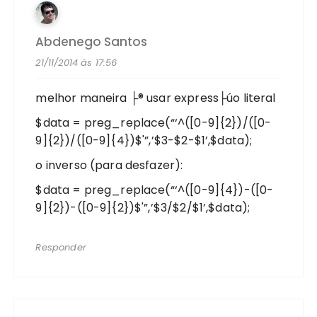
Abdenego Santos
21/11/2014 às 17:56
melhor maneira ├® usar express├úo literal
$data = preg_replace(“‘^([0-9]{2})/([0-
9]{2})/([0-9]{4})$'”,’$3-$2-$1’,$data);
o inverso (para desfazer):
$data = preg_replace(“‘^([0-9]{4})-([0-
9]{2})-([0-9]{2})$'”,’$3/$2/$1’,$data);
Responder