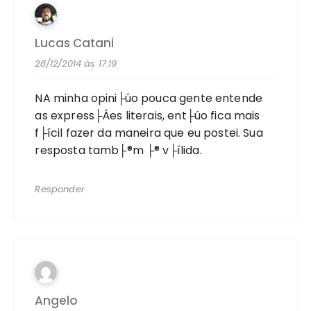
Lucas Catani
28/12/2014 às 17:19
NA minha opini├úo pouca gente entende
as express├Áes literais, ent├úo fica mais
f├ícil fazer da maneira que eu postei. Sua
resposta tamb├®m ├® v├ílida.
Responder
Angelo