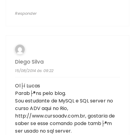
Responder
Diego Silva
15/08/2014 às 09:22
Ol├í Lucas
Parab├®ns pelo blog.
Sou estudante de MySQL e SQL server no
curso ADV aqui no Rio,
http://www.cursoadv.com.br
, gostaria de
saber se esse comando pode tamb├®m
ser usado no sql server.