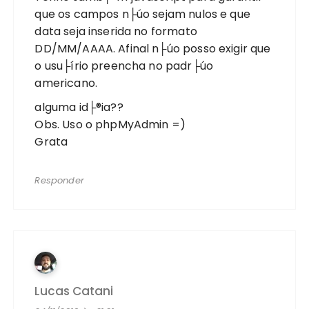
que os campos n├úo sejam nulos e que
data seja inserida no formato
DD/MM/AAAA. Afinal n├úo posso exigir que
o usu├írio preencha no padr├úo
americano.
alguma id├®ia??
Obs. Uso o phpMyAdmin =)
Grata
Responder
Lucas Catani