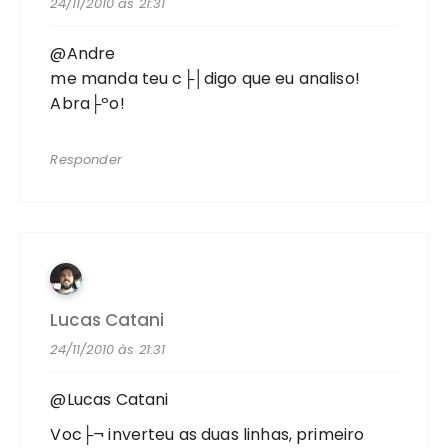
24/11/2010 às 21:31
@Andre
me manda teu c├│digo que eu analiso!
Abra├ºo!
Responder
Lucas Catani
24/11/2010 às 21:31
@Lucas Catani
Voc├¬ inverteu as duas linhas, primeiro