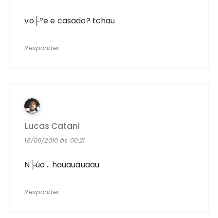
vo├ºe e casado? tchau
Responder
Lucas Catani
18/09/2010 às 00:21
N├úo .. hauauauaau
Responder