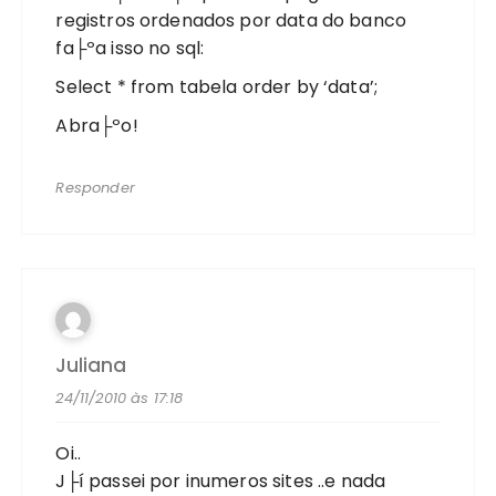
registros ordenados por data do banco
fa├ºa isso no sql:
Select * from tabela order by ‘data’;
Abra├ºo!
Responder
Juliana
24/11/2010 às 17:18
Oi..
J├í passei por inumeros sites ..e nada