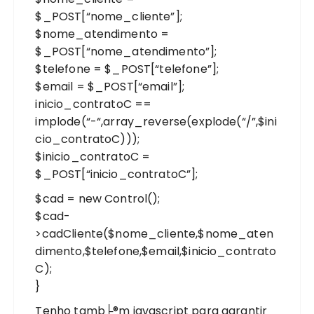
$_POST[“nome_cliente”];
$nome_atendimento =
$_POST[“nome_atendimento”];
$telefone = $_POST[“telefone”];
$email = $_POST[“email”];
inicio_contratoC ==
implode(“-“,array_reverse(explode(“/”,$ini
cio_contratoC)));
$inicio_contratoC =
$_POST[“inicio_contratoC”];
$cad = new Control();
$cad-
>cadCliente($nome_cliente,$nome_aten
dimento,$telefone,$email,$inicio_contrato
C);
}
Tenho tamb├®m javascript para garantir