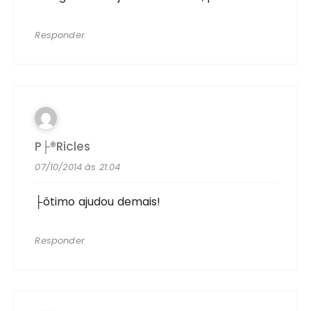
Responder
P├®ricles
07/10/2014 às 21:04
├ôtimo ajudou demais!
Responder