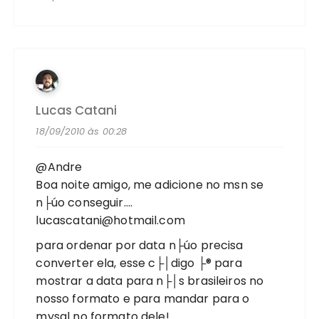
Lucas Catani
18/09/2010 às 00:28
@Andre
Boa noite amigo, me adicione no msn se
n├úo conseguir….
lucascatani@hotmail.com
para ordenar por data n├úo precisa
converter ela, esse c├│digo ├® para
mostrar a data para n├│s brasileiros no
nosso formato e para mandar para o
mysql no formato dele!