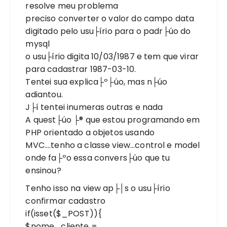
resolve meu problema
preciso converter o valor do campo data
digitado pelo usu├írio para o padr├úo do
mysql
o usu├írio digita 10/03/1987 e tem que virar
para cadastrar 1987-03-10.
Tentei sua explica├º├úo, mas n├úo
adiantou.
J├í tentei inumeras outras e nada
A quest├úo ├® que estou programando em
PHP orientado a objetos usando
MVC….tenho a classe view…control e model
onde fa├ºo essa convers├úo que tu
ensinou?
Tenho isso na view ap├│s o usu├írio
confirmar cadastro
if(isset($_POST)){
$nome_cliente =