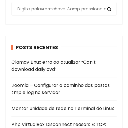
P
r
o
c
u
r
POSTS RECENTES
a
r
Clamav Linux erro ao atualizar “Can’t
p
download daily.cvd”
o
r
:
Joomla – Configurar o caminho das pastas
tmp e log no servidor
Montar unidade de rede no Terminal do Linux
Php VirtualBox Disconnect reason: E: TCP: