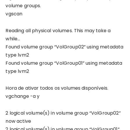
volume groups.
vgscan
Reading all physical volumes. This may take a
while…
Found volume group “VolGroup02” using metadata
type lvm2
Found volume group “VolGroup01” using metadata
type lvm2
Hora de ativar todos os volumes disponíveis.
vgchange -a y
2 logical volume(s) in volume group “VolGroup02”
now active
2 logical volume(s) in volume group “VolGroup01”