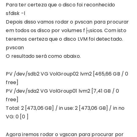
Para ter certeza que o disco foi reconhecido
sfdisk -l
Depois disso vamos rodar o pvscan para procurar
em todos os disco por volumes f├¡sicos. Com isto
teremos certeza que o disco LVM foi detectado.
pvscan
O resultado será como abaixo.
PV /dev/sdb2 VG VolGroup02 lvm2 [465,66 GB / 0
free]
PV /dev/sda2 VG VolGroup01 lvm2 [7,41 GB / 0
free]
Total: 2 [473,06 GB] / in use: 2 [473,06 GB] / in no
VG: 0 [0 ]
Agora iremos rodar o vgscan para procurar por