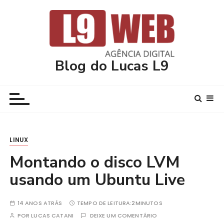
I
r
p
a
r
Blog do Lucas L9
a
c
o
n
t
e
LINUX
ú
d
Montando o disco LVM
o
usando um Ubuntu Live
14 ANOS ATRÁS
TEMPO DE LEITURA:
2MINUTOS
POR
LUCAS CATANI
DEIXE UM COMENTÁRIO